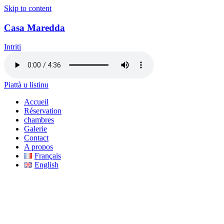
Skip to content
Casa Maredda
Intriti
Piattà u listinu
Accueil
Réservation
chambres
Galerie
Contact
A propos
Français
English