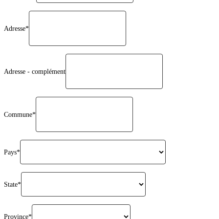
Adresse*
Adresse - complément
Commune*
Pays*
State*
Province*