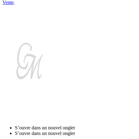
Vente
.
authentique
Découvrez la Corse
en choisissant Casa
Maredda pour vos vacances !
Stanzi d'ospiti Casa
Maredda
S’ouvre dans un nouvel onglet
S’ouvre dans un nouvel onglet