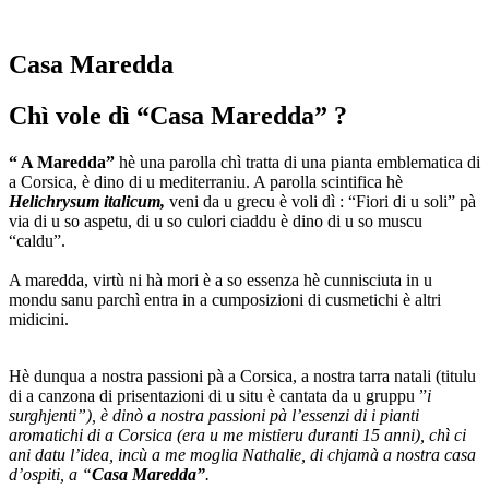
Casa Maredda
Chì vole dì “Casa Maredda” ?
“ A Maredda”
hè una parolla chì tratta di una pianta emblematica di
a Corsica, è dino di u mediterraniu. A parolla scintifica hè
Helichrysum italicum,
veni da u grecu è voli dì : “Fiori di u soli” pà
via di u so aspetu, di u so culori ciaddu è dino di u so muscu
“caldu”.
A maredda, virtù ni hà mori è a so essenza hè cunnisciuta in u
mondu sanu parchì entra in a cumposizioni di cusmetichi è altri
midicini.
Hè dunqua a nostra passioni pà a Corsica, a nostra tarra natali (titulu
di a canzona di prisentazioni di u situ è cantata da u gruppu ”
i
surghjenti”), è dinò a nostra passioni pà l’essenzi di i pianti
aromatichi di a Corsica (era u me mistieru duranti 15 anni), chì ci
ani datu l’idea, incù a me moglia Nathalie, di chjamà a nostra casa
d’ospiti, a “
Casa Maredda”
.