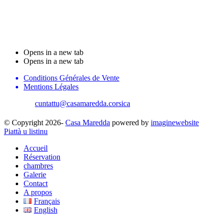
Stanzi d'ospiti Casa
Maredda
Opens in a new tab
Opens in a new tab
Conditions Générales de Vente
Mentions Légales
cuntattu@casamaredda.corsica
| +33 787816765
© Copyright 2026-
Casa Maredda
powered by
imaginewebsite
Piattà u listinu
Accueil
Réservation
chambres
Galerie
Contact
A propos
Français
English