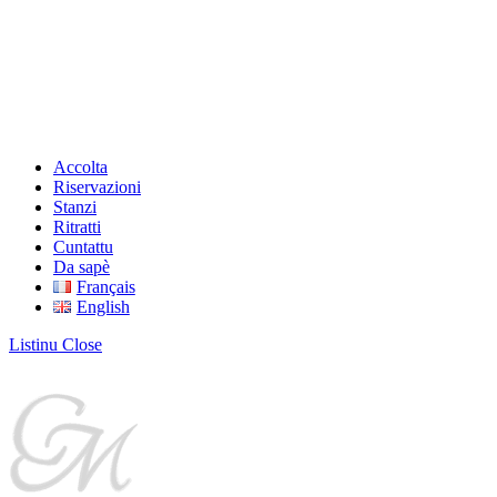
Accolta
Riservazioni
Stanzi
Ritratti
Cuntattu
Da sapè
Français
English
Listinu
Close