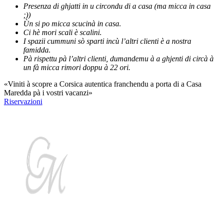
Presenza di ghjatti in u circondu di a casa (ma micca in casa
;))
Ùn si po micca scucinà in casa.
Ci hè mori scali è scalini.
I spazii cummuni sò sparti incù l’altri clienti è a nostra
famidda.
Pà rispettu pà l’altri clienti, dumandemu à a ghjenti di circà à
un fà micca rimori doppu à 22 ori.
«Viniti à scopre a Corsica autentica franchendu a porta di a Casa
Maredda pà i vostri vacanzi»
Riservazioni